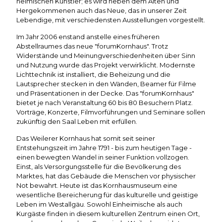
heimischen Künstler; es wird neben dem Alten und
Hergekommenen auch das Neue, das in unserer Zeit
Lebendige, mit verschiedensten Ausstellungen vorgestellt.
Im Jahr 2006 enstand anstelle eines früheren
Abstellraumes das neue "forumKornhaus". Trotz
Widerstände und Meinungverschiedenheiten über Sinn
und Nutzung wurde das Projekt verwirklicht. Modernste
Lichttechnik ist installiert, die Beheizung und die
Lautsprecher stecken in den Wänden, Beamer für Filme
und Präsentationen in der Decke. Das "forumKornhaus"
bietet je nach Veranstaltung 60 bis 80 Besuchern Platz.
Vorträge, Konzerte, Filmvorführungen und Seminare sollen
zukünftig den Saal Leben mit erfüllen.
Das Weilerer Kornhaus hat somit seit seiner
Entstehungszeit im Jahre 1791 - bis zum heutigen Tage -
einen bewegten Wandel in seiner Funktion vollzogen.
Einst, als Versorgungsstelle für die Bevölkerung des
Marktes, hat das Gebäude die Menschen vor physischer
Not bewahrt. Heute ist das Kornhausmuseum eine
wesentliche Bereicherung für das kulturelle und geistige
Leben im Westallgäu. Sowohl Einheimische als auch
Kurgäste finden in diesem kulturellen Zentrum einen Ort,