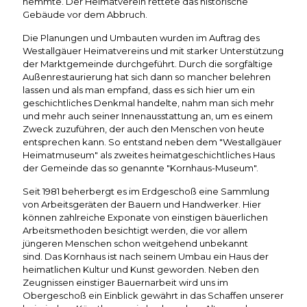
hemmte. Der Heimatverein rettete das historische
Gebäude vor dem Abbruch.
Die Planungen und Umbauten wurden im Auftrag des
Westallgäuer Heimatvereins und mit starker Unterstützung
der Marktgemeinde durchgeführt. Durch die sorgfältige
Außenrestaurierung hat sich dann so mancher belehren
lassen und als man empfand, dass es sich hier um ein
geschichtliches Denkmal handelte, nahm man sich mehr
und mehr auch seiner Innenausstattung an, um es einem
Zweck zuzuführen, der auch den Menschen von heute
entsprechen kann. So entstand neben dem "Westallgäuer
Heimatmuseum" als zweites heimatgeschichtliches Haus
der Gemeinde das so genannte "Kornhaus-Museum".
Seit 1981 beherbergt es im Erdgeschoß eine Sammlung
von Arbeitsgeräten der Bauern und Handwerker. Hier
können zahlreiche Exponate von einstigen bäuerlichen
Arbeitsmethoden besichtigt werden, die vor allem
jüngeren Menschen schon weitgehend unbekannt
sind. Das Kornhaus ist nach seinem Umbau ein Haus der
heimatlichen Kultur und Kunst geworden. Neben den
Zeugnissen einstiger Bauernarbeit wird uns im
Obergeschoß ein Einblick gewährt in das Schaffen unserer