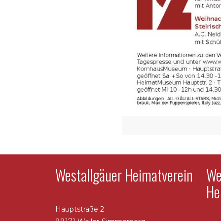
Westallgäuer Heimatverein
We
He
Hauptstraße 2