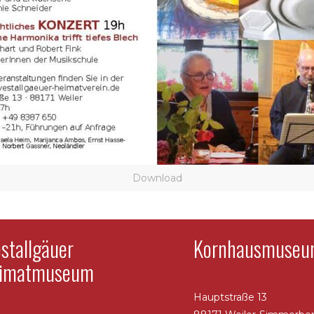
Download
stallgäuer
Kornhausmuse
imatmuseum
Hauptstraße 13