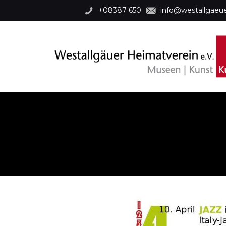
+08387 650
info@westallgae