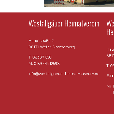
Westallgäuer Heimatverein
We
He
Hauptstraße 2
88171 Weiler-Simmerberg
Hau
881
T. 08387 650
M. 0159-01912598
T. 
info@westallgaeuer-heimatmuseum.de
ÖFF
Mi. 
14.