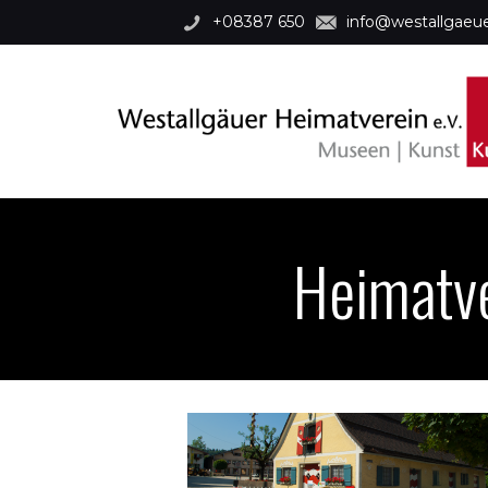
+08387 650
info@westallgae
Heimatv