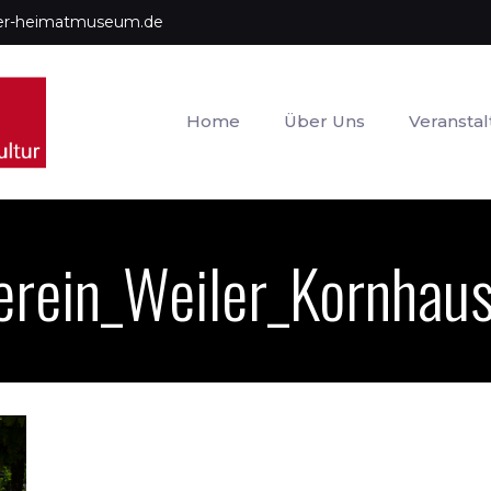
uer-heimatmuseum.de
Home
Über Uns
Veransta
erein_Weiler_Kornha