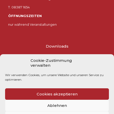
T. 08387 1654
ÖFFNUNGSZEITEN
nur während Veranstaltungen
Downloads
Impressum
Cookie-Zustimmung
verwalten
Datenschutzerklärung
Wir verwenden Cookies, um unsere Website und unseren Service zu
Cookie-Richtlinie (EU)
optimieren.
Cookies akzeptieren
Ablehnen
© 2023 Westallgäuer Heimatverein | Webdesign by
Schrift und Bild
GmbH Lindenberg im Allgäu