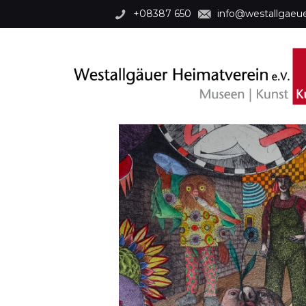
+08387 650
info@westallgae