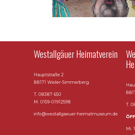
Westallgäuer Heimatverein
We
He
Hauptstraße 2
88171 Weiler-Simmerberg
Hau
881
T. 08387 650
M. 0159-01912598
T. 
info@westallgaeuer-heimatmuseum.de
ÖFF
Mi. 